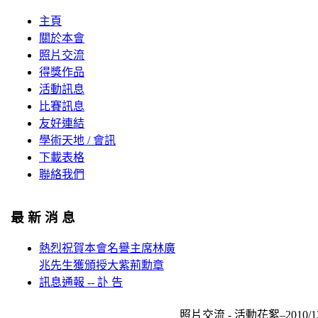
主頁
關於本會
照片交流
得獎作品
活動訊息
比賽訊息
友好連結
學術天地 / 會訊
下載表格
聯絡我們
最 新 消 息
熱烈祝賀本會名譽主席林廣
兆先生獲頒授大紫荊勳章
訊息通報 -- 訃 告
照片交流 - 活動花絮–201