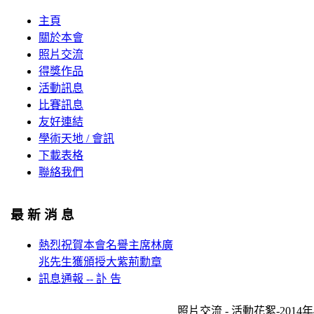
主頁
關於本會
照片交流
得獎作品
活動訊息
比賽訊息
友好連結
學術天地 / 會訊
下載表格
聯絡我們
最 新 消 息
熱烈祝賀本會名譽主席林廣
兆先生獲頒授大紫荊勳章
訊息通報 -- 訃 告
照片交流 - 活動花絮-201