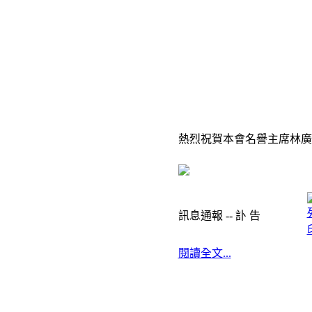
熱烈祝賀本會名譽主席林廣
訊息通報 -- 訃 告
閱讀全文...