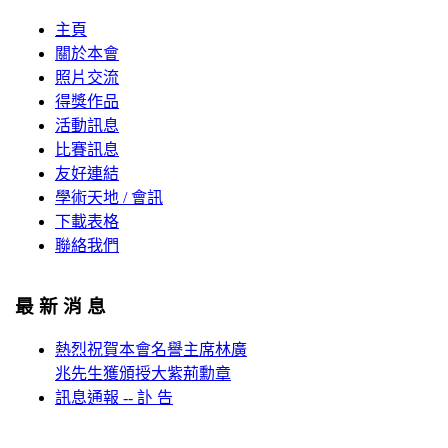
主頁
關於本會
照片交流
得獎作品
活動訊息
比賽訊息
友好連結
學術天地 / 會訊
下載表格
聯絡我們
最 新 消 息
熱烈祝賀本會名譽主席林廣
兆先生獲頒授大紫荊勳章
訊息通報 -- 訃 告