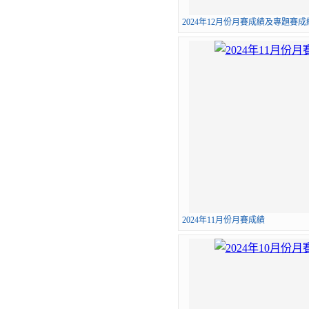
2024年12月份月賽成績及專題賽成績
2024年11月份月賽成績