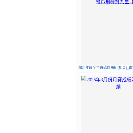
2024年度全年數碼自由組(相皇)_鞭炮