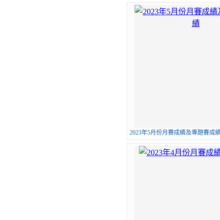
2023年5月份月賽成績及專題賽成