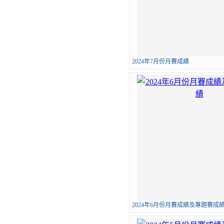
2024年7月份月賽成績
2024年6月份月賽成績及專題賽成