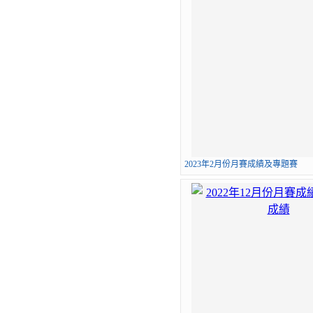
2023年2月份月賽成績及專題賽