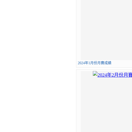
2024年1月份月賽成績