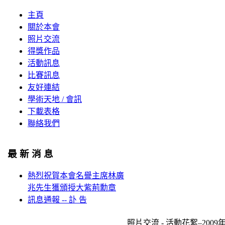
主頁
關於本會
照片交流
得獎作品
活動訊息
比賽訊息
友好連結
學術天地 / 會訊
下載表格
聯絡我們
最 新 消 息
熱烈祝賀本會名譽主席林廣
兆先生獲頒授大紫荊勳章
訊息通報 -- 訃 告
照片交流 - 活動花絮–200