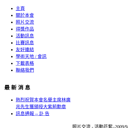
主頁
關於本會
照片交流
得獎作品
活動訊息
比賽訊息
友好連結
學術天地 / 會訊
下載表格
聯絡我們
最 新 消 息
熱烈祝賀本會名譽主席林廣
兆先生獲頒授大紫荊勳章
訊息通報 -- 訃 告
照片交流 - 活動花絮–2009