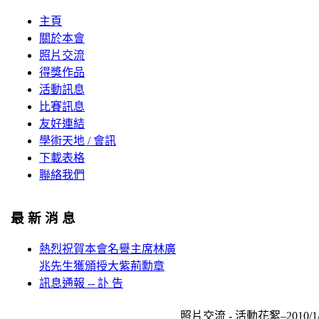
主頁
關於本會
照片交流
得獎作品
活動訊息
比賽訊息
友好連結
學術天地 / 會訊
下載表格
聯絡我們
最 新 消 息
熱烈祝賀本會名譽主席林廣
兆先生獲頒授大紫荊勳章
訊息通報 -- 訃 告
照片交流 - 活動花絮–2010