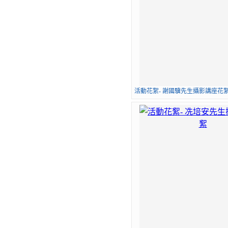
活動花絮- 謝國驥先生攝影講座花