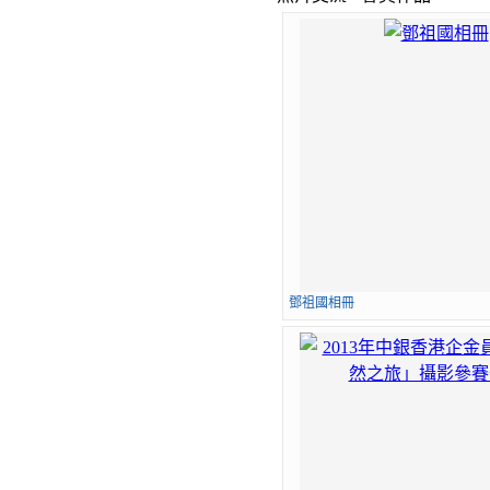
鄧祖國相冊