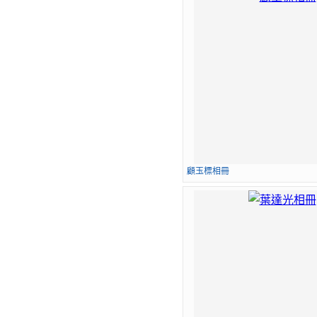
顧玉標相冊