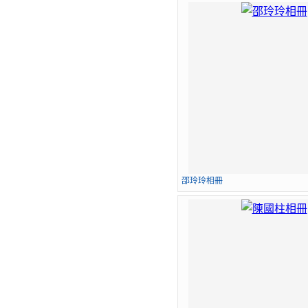
邵玲玲相冊