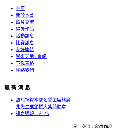
主頁
關於本會
照片交流
得獎作品
活動訊息
比賽訊息
友好連結
學術天地 / 會訊
下載表格
聯絡我們
最 新 消 息
熱烈祝賀本會名譽主席林廣
兆先生獲頒授大紫荊勳章
訊息通報 -- 訃 告
照片交流 - 會員作品