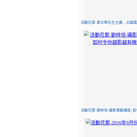
活動花絮-黃文華先生主講＿北國風光
活動花絮-劉梓培-攝影運動講座_如何