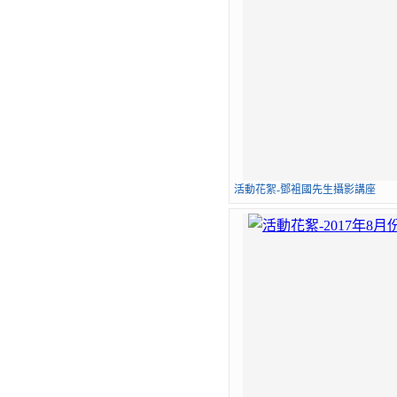
活動花絮-鄧袓國先生攝影講座