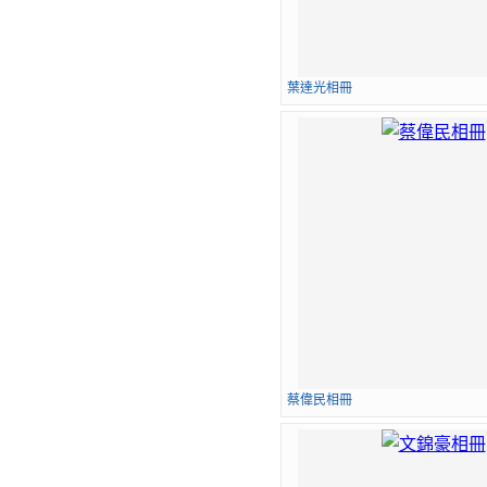
葉達光相冊
蔡偉民相冊