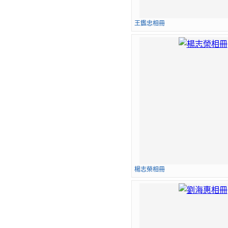
王鑑忠相冊
楊志榮相冊