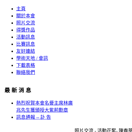
主頁
關於本會
照片交流
得獎作品
活動訊息
比賽訊息
友好連結
學術天地 / 會訊
下載表格
聯絡我們
最 新 消 息
熱烈祝賀本會名譽主席林廣
兆先生獲頒授大紫荊勳章
訊息通報 -- 訃 告
照片交流 - 活動花絮- 陳