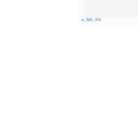
tn_IMG_018