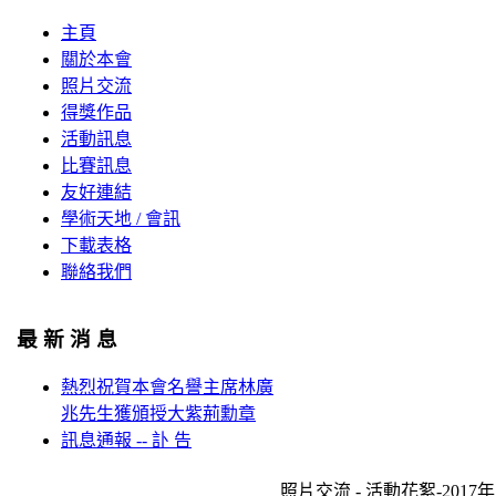
主頁
關於本會
照片交流
得獎作品
活動訊息
比賽訊息
友好連結
學術天地 / 會訊
下載表格
聯絡我們
最 新 消 息
熱烈祝賀本會名譽主席林廣
兆先生獲頒授大紫荊勳章
訊息通報 -- 訃 告
照片交流 - 活動花絮-201