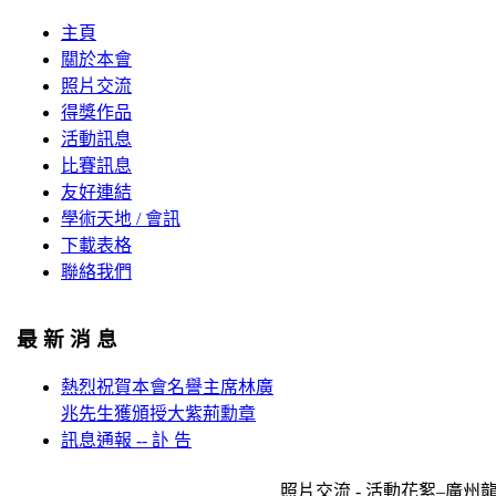
主頁
關於本會
照片交流
得獎作品
活動訊息
比賽訊息
友好連結
學術天地 / 會訊
下載表格
聯絡我們
最 新 消 息
熱烈祝賀本會名譽主席林廣
兆先生獲頒授大紫荊勳章
訊息通報 -- 訃 告
照片交流 - 活動花絮–廣州龍潭